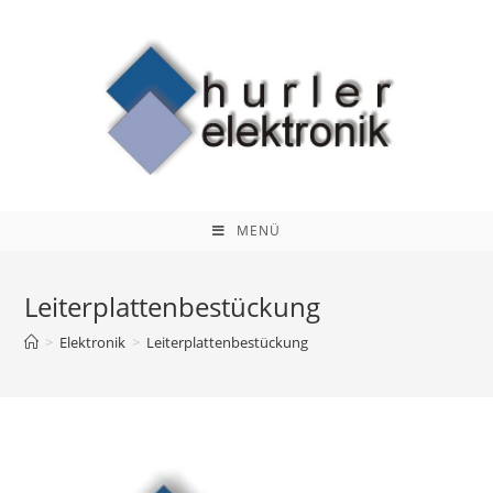
Zum
Inhalt
springen
MENÜ
Leiterplattenbestückung
>
Elektronik
>
Leiterplattenbestückung